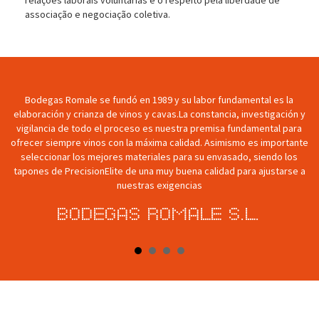
associação e negociação coletiva.
n
Bodegas Romale se fundó en 1989 y su labor fundamental es la
u
elaboración y crianza de vinos y cavas.La constancia, investigación y
vigilancia de todo el proceso es nuestra premisa fundamental para
Po
ofrecer siempre vinos con la máxima calidad. Asimismo es importante
seleccionar los mejores materiales para su envasado, siendo los
tapones de PrecisionElite de una muy buena calidad para ajustarse a
t
nuestras exigencias
Bodegas Romale S.L.