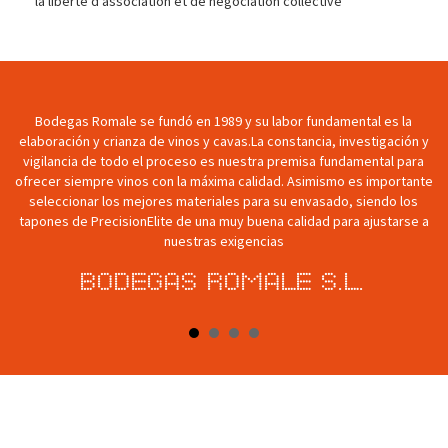
la liberté d’association et de négociation collective
En Bodegas Payva seleccionamos las uvas de máxima calidad de
n y
nuestros propios viñedos.
ra
Por ello, conseguimos vinos tintos y blancos de alta gama. Así mismo,
nte
somos muy selectivos y cuidadosos en la elección de nuestros
s
proveedores, por lo que depositamos nuestra confianza en los
e a
tapones de PrecisionElite por su calidad y su agilidad en el servicio.
Bodegas Martinez Paiva S.A.T