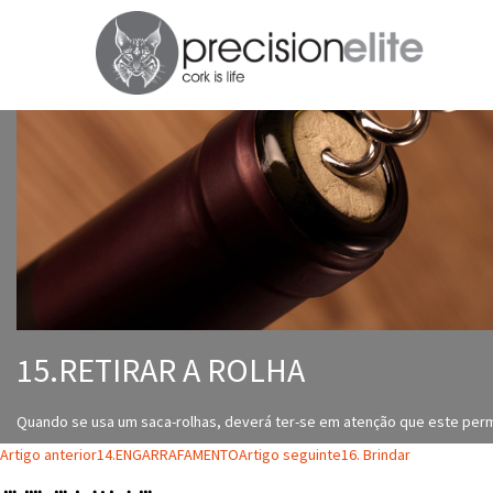
15.RETIRAR A ROLHA
Quando se usa um saca-rolhas, deverá ter-se em atenção que este permi
Navegação
Artigo anterior
14.ENGARRAFAMENTO
Artigo seguinte
16. Brindar