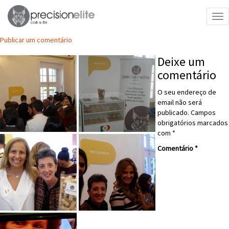
galeria teste
Tog
nav
Publicar um comentário
Deixe um
comentário
O seu endereço de
email não será
publicado.
Campos
obrigatórios marcados
com
*
Comentário
*