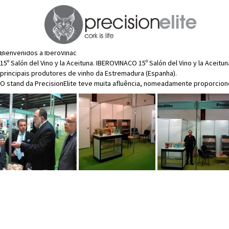
IberoVinac
07 de November de 2014
Luisa Nero
Publicar um comentário
Bienvenidos a IberoVinac
15º Salón del Vino y la Aceituna. IBEROVINACO 15º Salón del Vino y la Ace
principais produtores de vinho da Estremadura (Espanha).
O stand da PrecisionElite teve muita afluência, nomeadamente proporcio
Navegação
de
artigos