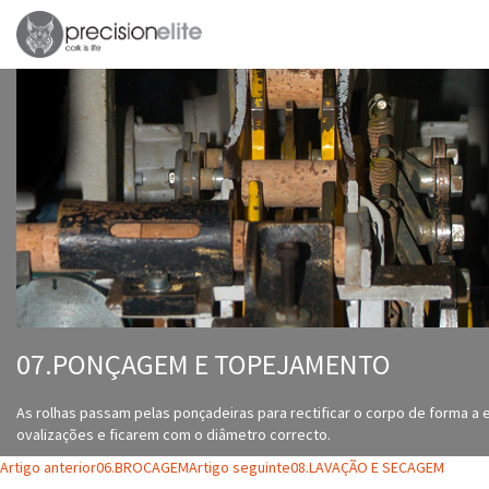
07.PONÇAGEM E TOPEJAMENTO
As rolhas passam pelas ponçadeiras para rectificar o corpo de forma a e
ovalizações e ficarem com o diâmetro correcto.
Navegação
Artigo anterior
06.BROCAGEM
Artigo seguinte
08.LAVAÇÃO E SECAGEM